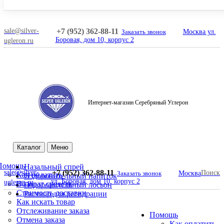
sale@silver-
+7 (952) 362-88-11
Заказать звонок
Москва ул.
Боровая, дом 10, корпус 2
ugleron.ru
Интернет-магазин Серебряный Углерон
Поиск
Каталог
Меню
Помощь
Назальный спрей
sale@silver-
+7 (952) 362-88-11
Поиск
Заказать звонок
Москва
Как оплатить
Оздоровительный напиток
ул. Боровая, дом 10, корпус 2
ugleron.ru
Возврат средств
Оздоровительный лосьон
Стоимость доставки
Раствор для регидрации
Как искать товар
Отслеживание заказа
Помощь
Отмена заказа
Как оплатить