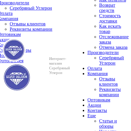
Производители
Возврат
Серебряный Углерон
средств
Оплата
Стоимость
Компания
доставки
Отзывы клиентов
Как искать
Реквизиты компании
товар
Оптовикам
Отслеживание
Акции
заказа
Контакты
Отмена заказа
Cтатьи и обзоры
Производители
Новости
Серебряный
Интернет-
Фотогалерея
Углерон
магазин
Серебряный
Оплата
Углерон
Компания
Отзывы
клиентов
Реквизиты
компании
Оптовикам
Акции
Контакты
Еще
Cтатьи и
обзоры