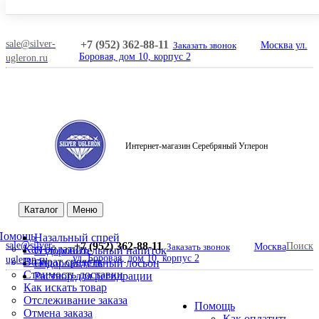
sale@silver-
+7 (952) 362-88-11
Заказать звонок
Москва ул.
Боровая, дом 10, корпус 2
ugleron.ru
Интернет-магазин Серебряный Углерон
Поиск
Каталог
Меню
Помощь
Назальный спрей
sale@silver-
+7 (952) 362-88-11
Поиск
Заказать звонок
Москва
Как оплатить
Оздоровительный напиток
ул. Боровая, дом 10, корпус 2
ugleron.ru
Возврат средств
Оздоровительный лосьон
Стоимость доставки
Раствор для регидрации
Как искать товар
Отслеживание заказа
Помощь
Отмена заказа
Как оплатить