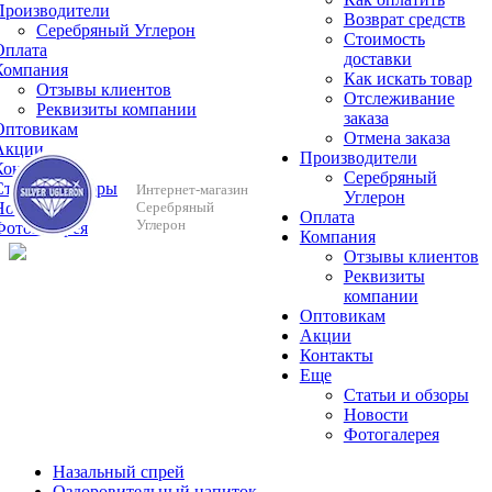
Производители
Возврат средств
Серебряный Углерон
Стоимость
Оплата
доставки
Компания
Как искать товар
Отзывы клиентов
Отслеживание
Реквизиты компании
заказа
Оптовикам
Отмена заказа
Акции
Производители
Контакты
Серебряный
Cтатьи и обзоры
Интернет-магазин
Углерон
Новости
Серебряный
Оплата
Углерон
Фотогалерея
Компания
Отзывы клиентов
Реквизиты
компании
Оптовикам
Акции
Контакты
Еще
Cтатьи и обзоры
Новости
Фотогалерея
Назальный спрей
Оздоровительный напиток