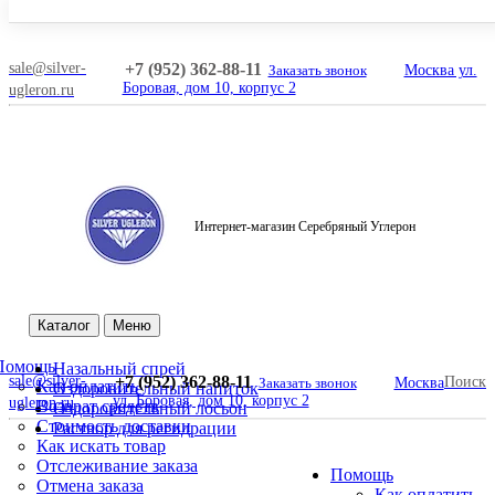
sale@silver-
+7 (952) 362-88-11
Заказать звонок
Москва ул.
Боровая, дом 10, корпус 2
ugleron.ru
Интернет-магазин Серебряный Углерон
Поиск
Каталог
Меню
Помощь
Назальный спрей
sale@silver-
+7 (952) 362-88-11
Поиск
Заказать звонок
Москва
Как оплатить
Оздоровительный напиток
ул. Боровая, дом 10, корпус 2
ugleron.ru
Возврат средств
Оздоровительный лосьон
Стоимость доставки
Раствор для регидрации
Как искать товар
Отслеживание заказа
Помощь
Отмена заказа
Как оплатить