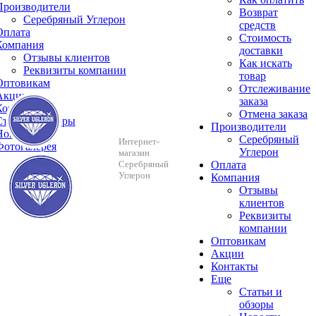
Производители
Возврат
Серебряный Углерон
средств
Оплата
Стоимость
Компания
доставки
Отзывы клиентов
Как искать
Реквизиты компании
товар
Оптовикам
Отслеживание
Акции
заказа
Контакты
Отмена заказа
Cтатьи и обзоры
Производители
Новости
Серебряный
Интернет-
Фотогалерея
Углерон
магазин
Серебряный
Оплата
Углерон
Компания
Отзывы
клиентов
Реквизиты
компании
Оптовикам
Акции
Контакты
Еще
Cтатьи и
обзоры