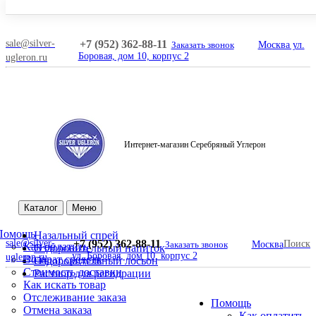
sale@silver-
+7 (952) 362-88-11
Заказать звонок
Москва ул.
Боровая, дом 10, корпус 2
ugleron.ru
Интернет-магазин Серебряный Углерон
Поиск
Каталог
Меню
Помощь
Назальный спрей
sale@silver-
+7 (952) 362-88-11
Поиск
Заказать звонок
Москва
Как оплатить
Оздоровительный напиток
ул. Боровая, дом 10, корпус 2
ugleron.ru
Возврат средств
Оздоровительный лосьон
Стоимость доставки
Раствор для регидрации
Как искать товар
Отслеживание заказа
Помощь
Отмена заказа
Как оплатить