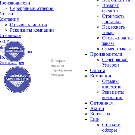
Производители
Возврат
Серебряный Углерон
средств
Оплата
Стоимость
Компания
доставки
Отзывы клиентов
Как искать
Реквизиты компании
товар
Оптовикам
Отслеживание
Акции
заказа
Контакты
Отмена заказа
Cтатьи и обзоры
Производители
Новости
Серебряный
Интернет-
Фотогалерея
Углерон
магазин
Серебряный
Оплата
Углерон
Компания
Отзывы
клиентов
Реквизиты
компании
Оптовикам
Акции
Контакты
Еще
Cтатьи и
обзоры