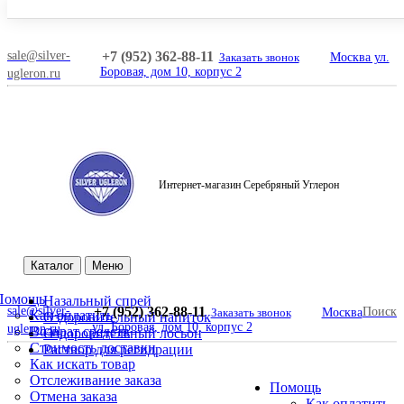
sale@silver-
+7 (952) 362-88-11
Заказать звонок
Москва ул.
Боровая, дом 10, корпус 2
ugleron.ru
Интернет-магазин Серебряный Углерон
Поиск
Каталог
Меню
Помощь
Назальный спрей
sale@silver-
+7 (952) 362-88-11
Поиск
Заказать звонок
Москва
Как оплатить
Оздоровительный напиток
ул. Боровая, дом 10, корпус 2
ugleron.ru
Возврат средств
Оздоровительный лосьон
Стоимость доставки
Раствор для регидрации
Как искать товар
Отслеживание заказа
Помощь
Отмена заказа
Как оплатить