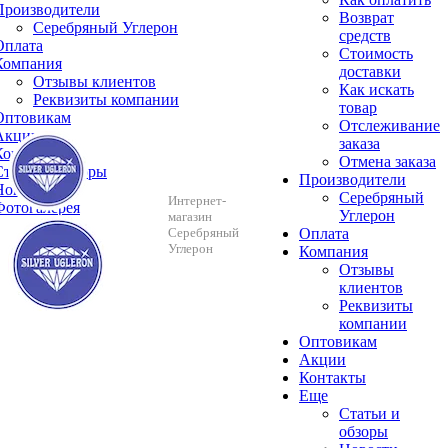
Производители
Возврат
Серебряный Углерон
средств
Оплата
Стоимость
Компания
доставки
Отзывы клиентов
Как искать
Реквизиты компании
товар
Оптовикам
Отслеживание
Акции
заказа
Контакты
Отмена заказа
Cтатьи и обзоры
Производители
Новости
Серебряный
Интернет-
Фотогалерея
Углерон
магазин
Серебряный
Оплата
Углерон
Компания
Отзывы
клиентов
Реквизиты
компании
Оптовикам
Акции
Контакты
Еще
Cтатьи и
обзоры