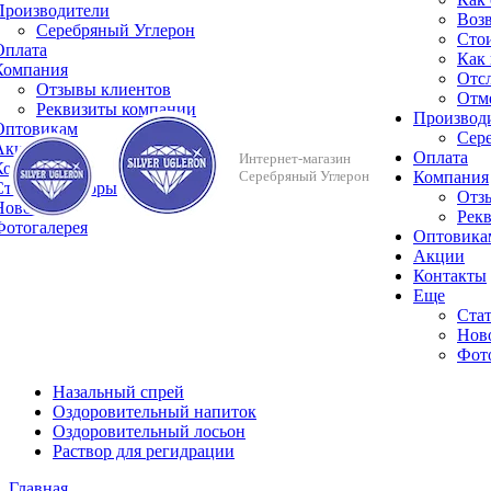
Производители
Возв
Серебряный Углерон
Сто
Оплата
Как 
Компания
Отсл
Отзывы клиентов
Отме
Реквизиты компании
Производ
Оптовикам
Сер
Акции
Оплата
Интернет-магазин
Контакты
Серебряный Углерон
Компания
Cтатьи и обзоры
Отз
Новости
Рек
Фотогалерея
Оптовика
Акции
Контакты
Еще
Cтат
Нов
Фот
Назальный спрей
Оздоровительный напиток
Оздоровительный лосьон
Раствор для регидрации
Главная