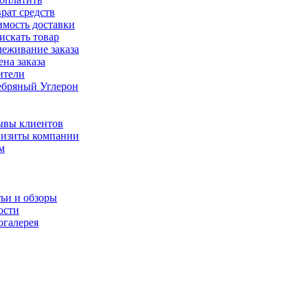
рат средств
имость доставки
искать товар
еживание заказа
на заказа
ители
ебряный Углерон
ывы клиентов
визиты компании
м
ьи и обзоры
ости
огалерея