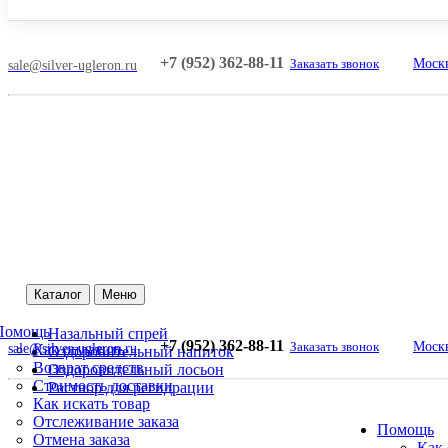
+7 (952) 362-88-11
Заказать звонок
Москв
sale@silver-ugleron.ru
Каталог
Меню
Помощь
Назальный спрей
+7 (952) 362-88-11
Заказать звонок
Москв
sale@silver-ugleron.ru
Как оплатить
Оздоровительный напиток
Возврат средств
Оздоровительный лосьон
Стоимость доставки
Раствор для регидрации
Как искать товар
Отслеживание заказа
Помощь
Отмена заказа
Как 