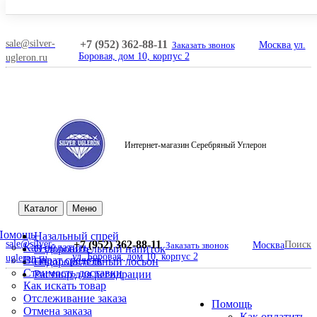
sale@silver-
+7 (952) 362-88-11
Заказать звонок
Москва ул.
Боровая, дом 10, корпус 2
ugleron.ru
Интернет-магазин Серебряный Углерон
Поиск
Каталог
Меню
Помощь
Назальный спрей
sale@silver-
+7 (952) 362-88-11
Поиск
Заказать звонок
Москва
Как оплатить
Оздоровительный напиток
ул. Боровая, дом 10, корпус 2
ugleron.ru
Возврат средств
Оздоровительный лосьон
Стоимость доставки
Раствор для регидрации
Как искать товар
Отслеживание заказа
Помощь
Отмена заказа
Как оплатить