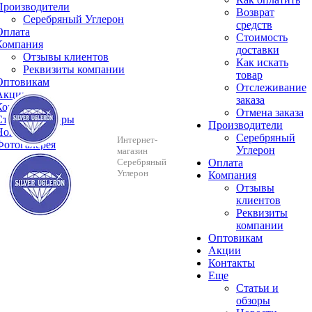
Производители
Возврат
Серебряный Углерон
средств
Оплата
Стоимость
Компания
доставки
Отзывы клиентов
Как искать
Реквизиты компании
товар
Оптовикам
Отслеживание
Акции
заказа
Контакты
Отмена заказа
Cтатьи и обзоры
Производители
Новости
Серебряный
Интернет-
Фотогалерея
Углерон
магазин
Серебряный
Оплата
Углерон
Компания
Отзывы
клиентов
Реквизиты
компании
Оптовикам
Акции
Контакты
Еще
Cтатьи и
обзоры