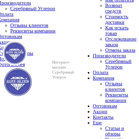
Производители
Возврат
Серебряный Углерон
средств
Оплата
Стоимость
Компания
доставки
Отзывы клиентов
Как искать
Реквизиты компании
товар
Оптовикам
Отслеживание
Акции
заказа
Контакты
Отмена заказа
Cтатьи и обзоры
Производители
Новости
Серебряный
Интернет-
Фотогалерея
Углерон
магазин
Серебряный
Оплата
Углерон
Компания
Отзывы
клиентов
Реквизиты
компании
Оптовикам
Акции
Контакты
Еще
Cтатьи и
обзоры