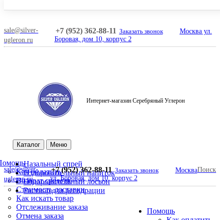
sale@silver-
+7 (952) 362-88-11
Заказать звонок
Москва ул.
Боровая, дом 10, корпус 2
ugleron.ru
Интернет-магазин Серебряный Углерон
Поиск
Каталог
Меню
Помощь
Назальный спрей
sale@silver-
+7 (952) 362-88-11
Поиск
Заказать звонок
Москва
Как оплатить
Оздоровительный напиток
ул. Боровая, дом 10, корпус 2
ugleron.ru
Возврат средств
Оздоровительный лосьон
Стоимость доставки
Раствор для регидрации
Как искать товар
Отслеживание заказа
Помощь
Отмена заказа
Как оплатить