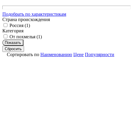
Подобрать по характеристикам
Страна происхождения
Россия (
1
)
Категория
От похмелья (
1
)
Показать
Сбросить
Сортировать по
Наименованию
Цене
Популярности