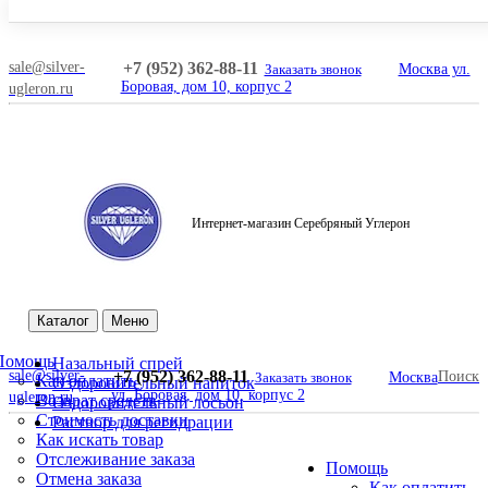
sale@silver-
+7 (952) 362-88-11
Заказать звонок
Москва ул.
Боровая, дом 10, корпус 2
ugleron.ru
Интернет-магазин Серебряный Углерон
Поиск
Каталог
Меню
Помощь
Назальный спрей
sale@silver-
+7 (952) 362-88-11
Поиск
Заказать звонок
Москва
Как оплатить
Оздоровительный напиток
ул. Боровая, дом 10, корпус 2
ugleron.ru
Возврат средств
Оздоровительный лосьон
Стоимость доставки
Раствор для регидрации
Как искать товар
Отслеживание заказа
Помощь
Отмена заказа
Как оплатить