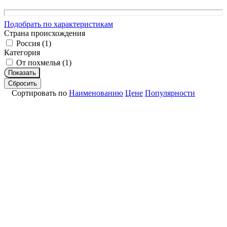
Подобрать по характеристикам
Страна происхождения
Россия (
1
)
Категория
От похмелья (
1
)
Показать
Сбросить
Сортировать по
Наименованию
Цене
Популярности