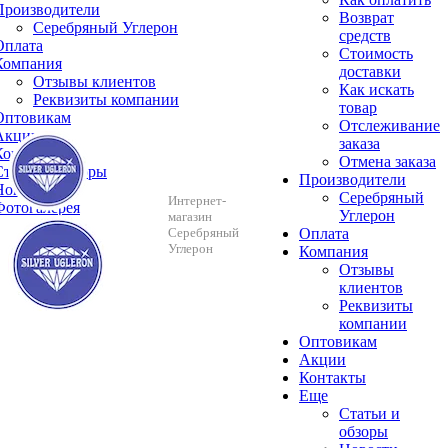
Производители
Возврат
Серебряный Углерон
средств
Оплата
Стоимость
Компания
доставки
Отзывы клиентов
Как искать
Реквизиты компании
товар
Оптовикам
Отслеживание
Акции
заказа
Контакты
Отмена заказа
Cтатьи и обзоры
Производители
Новости
Серебряный
Интернет-
Фотогалерея
Углерон
магазин
Серебряный
Оплата
Углерон
Компания
Отзывы
клиентов
Реквизиты
компании
Оптовикам
Акции
Контакты
Еще
Cтатьи и
обзоры