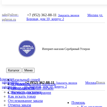
sale@silver-
+7 (952) 362-88-11
Заказать звонок
Москва ул.
Боровая, дом 10, корпус 2
ugleron.ru
Интернет-магазин Серебряный Углерон
Поиск
Каталог
Меню
Помощь
Назальный спрей
sale@silver-
+7 (952) 362-88-11
Поиск
Заказать звонок
Москва
Как оплатить
Оздоровительный напиток
ул. Боровая, дом 10, корпус 2
ugleron.ru
Возврат средств
Оздоровительный лосьон
Стоимость доставки
Раствор для регидрации
Как искать товар
Отслеживание заказа
Помощь
Отмена заказа
Как оплатить