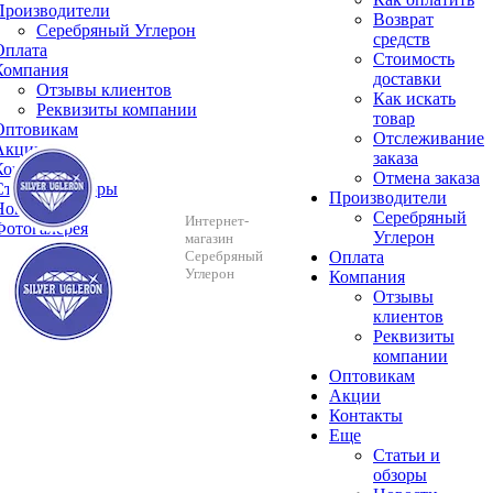
Производители
Возврат
Серебряный Углерон
средств
Оплата
Стоимость
Компания
доставки
Отзывы клиентов
Как искать
Реквизиты компании
товар
Оптовикам
Отслеживание
Акции
заказа
Контакты
Отмена заказа
Cтатьи и обзоры
Производители
Новости
Серебряный
Интернет-
Фотогалерея
Углерон
магазин
Серебряный
Оплата
Углерон
Компания
Отзывы
клиентов
Реквизиты
компании
Оптовикам
Акции
Контакты
Еще
Cтатьи и
обзоры