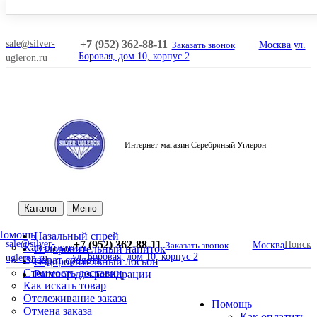
sale@silver-
+7 (952) 362-88-11
Заказать звонок
Москва ул.
Боровая, дом 10, корпус 2
ugleron.ru
Интернет-магазин Серебряный Углерон
Поиск
Каталог
Меню
Помощь
Назальный спрей
sale@silver-
+7 (952) 362-88-11
Поиск
Заказать звонок
Москва
Как оплатить
Оздоровительный напиток
ул. Боровая, дом 10, корпус 2
ugleron.ru
Возврат средств
Оздоровительный лосьон
Стоимость доставки
Раствор для регидрации
Как искать товар
Отслеживание заказа
Помощь
Отмена заказа
Как оплатить