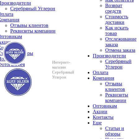
Производители
Возврат
Серебряный Углерон
средств
Оплата
Стоимость
Компания
доставки
Отзывы клиентов
Как искать
Реквизиты компании
товар
Оптовикам
Отслеживание
Акции
заказа
Контакты
Отмена заказа
Cтатьи и обзоры
Производители
Новости
Серебряный
Интернет-
Фотогалерея
Углерон
магазин
Серебряный
Оплата
Углерон
Компания
Отзывы
клиентов
Реквизиты
компании
Оптовикам
Акции
Контакты
Еще
Cтатьи и
обзоры