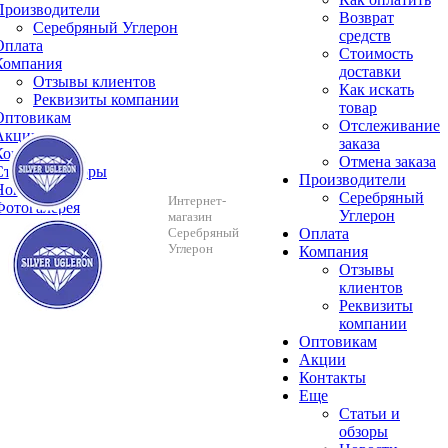
Производители
Возврат
Серебряный Углерон
средств
Оплата
Стоимость
Компания
доставки
Отзывы клиентов
Как искать
Реквизиты компании
товар
Оптовикам
Отслеживание
Акции
заказа
Контакты
Отмена заказа
Cтатьи и обзоры
Производители
Новости
Серебряный
Интернет-
Фотогалерея
Углерон
магазин
Серебряный
Оплата
Углерон
Компания
Отзывы
клиентов
Реквизиты
компании
Оптовикам
Акции
Контакты
Еще
Cтатьи и
обзоры