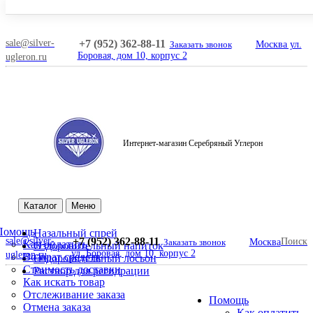
sale@silver-
+7 (952) 362-88-11
Заказать звонок
Москва ул.
Боровая, дом 10, корпус 2
ugleron.ru
Интернет-магазин Серебряный Углерон
Поиск
Каталог
Меню
Помощь
Назальный спрей
sale@silver-
+7 (952) 362-88-11
Поиск
Заказать звонок
Москва
Как оплатить
Оздоровительный напиток
ул. Боровая, дом 10, корпус 2
ugleron.ru
Возврат средств
Оздоровительный лосьон
Стоимость доставки
Раствор для регидрации
Как искать товар
Отслеживание заказа
Помощь
Отмена заказа
Как оплатить