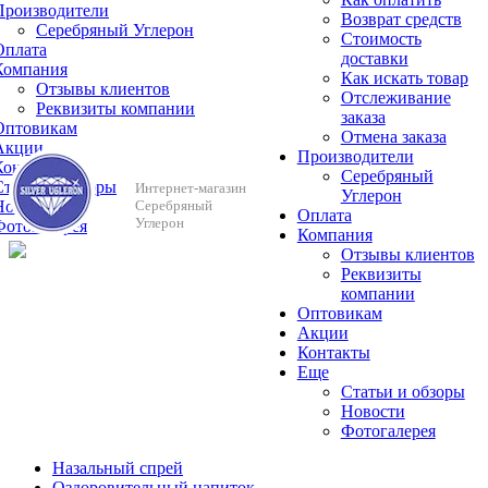
Производители
Возврат средств
Серебряный Углерон
Стоимость
Оплата
доставки
Компания
Как искать товар
Отзывы клиентов
Отслеживание
Реквизиты компании
заказа
Оптовикам
Отмена заказа
Акции
Производители
Контакты
Серебряный
Cтатьи и обзоры
Интернет-магазин
Углерон
Новости
Серебряный
Оплата
Углерон
Фотогалерея
Компания
Отзывы клиентов
Реквизиты
компании
Оптовикам
Акции
Контакты
Еще
Cтатьи и обзоры
Новости
Фотогалерея
Назальный спрей
Оздоровительный напиток