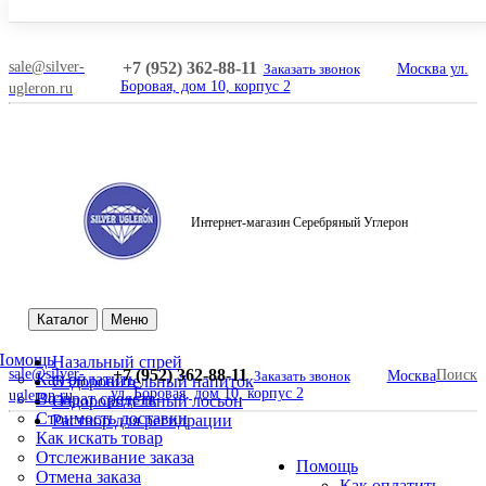
sale@silver-
+7 (952) 362-88-11
Заказать звонок
Москва ул.
Боровая, дом 10, корпус 2
ugleron.ru
Интернет-магазин Серебряный Углерон
Поиск
Каталог
Меню
Помощь
Назальный спрей
sale@silver-
+7 (952) 362-88-11
Поиск
Заказать звонок
Москва
Как оплатить
Оздоровительный напиток
ул. Боровая, дом 10, корпус 2
ugleron.ru
Возврат средств
Оздоровительный лосьон
Стоимость доставки
Раствор для регидрации
Как искать товар
Отслеживание заказа
Помощь
Отмена заказа
Как оплатить